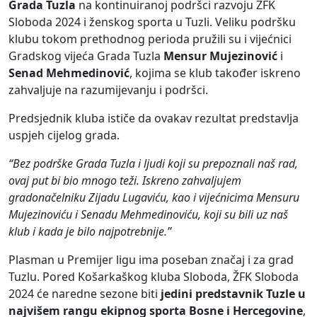
Grada Tuzla
na kontinuiranoj podršci razvoju ŽFK
Sloboda 2024 i ženskog sporta u Tuzli. Veliku podršku
klubu tokom prethodnog perioda pružili su i vijećnici
Gradskog vijeća Grada Tuzla
Mensur Mujezinović
i
Senad Mehmedinović
, kojima se klub također iskreno
zahvaljuje na razumijevanju i podršci.
Predsjednik kluba ističe da ovakav rezultat predstavlja
uspjeh cijelog grada.
“Bez podrške Grada Tuzla i ljudi koji su prepoznali naš rad,
ovaj put bi bio mnogo teži. Iskreno zahvaljujem
gradonačelniku Zijadu Lugaviću, kao i vijećnicima Mensuru
Mujezinoviću i Senadu Mehmedinoviću, koji su bili uz naš
klub i kada je bilo najpotrebnije.”
Plasman u Premijer ligu ima poseban značaj i za grad
Tuzlu. Pored Košarkaškog kluba Sloboda, ŽFK Sloboda
2024 će naredne sezone biti
jedini predstavnik Tuzle u
najvišem rangu ekipnog sporta Bosne i Hercegovine
,