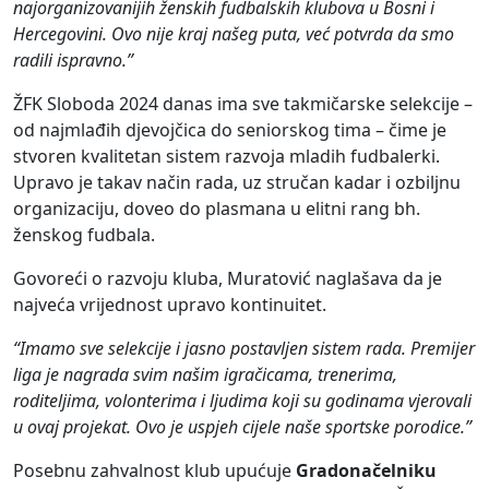
najorganizovanijih ženskih fudbalskih klubova u Bosni i
Hercegovini. Ovo nije kraj našeg puta, već potvrda da smo
radili ispravno.”
ŽFK Sloboda 2024 danas ima sve takmičarske selekcije –
od najmlađih djevojčica do seniorskog tima – čime je
stvoren kvalitetan sistem razvoja mladih fudbalerki.
Upravo je takav način rada, uz stručan kadar i ozbiljnu
organizaciju, doveo do plasmana u elitni rang bh.
ženskog fudbala.
Govoreći o razvoju kluba, Muratović naglašava da je
najveća vrijednost upravo kontinuitet.
“Imamo sve selekcije i jasno postavljen sistem rada. Premijer
liga je nagrada svim našim igračicama, trenerima,
roditeljima, volonterima i ljudima koji su godinama vjerovali
u ovaj projekat. Ovo je uspjeh cijele naše sportske porodice.”
Posebnu zahvalnost klub upućuje
Gradonačelniku